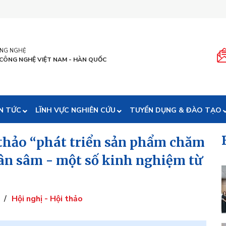
ÔNG NGHỆ
 CÔNG NGHỆ VIỆT NAM - HÀN QUỐC
N TỨC
LĨNH VỰC NGHIÊN CỨU
TUYỂN DỤNG & ĐÀO TẠO
 thảo “phát triển sản phẩm chăm
ân sâm - một số kinh nghiệm từ
/
Hội nghị - Hội thảo