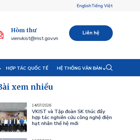
English
Tiếng Việt
Hòm thư
Liên hệ
vienvkist@mst.gov.vn
HỢP TÁC QUỐC TẾ
HỆ THỐNG VĂN BẢN
Bài xem nhiều
14/07/2026
VKIST và Tập đoàn SK thúc đẩy
hợp tác nghiên cứu công nghệ điện
hạt nhân thế hệ mới