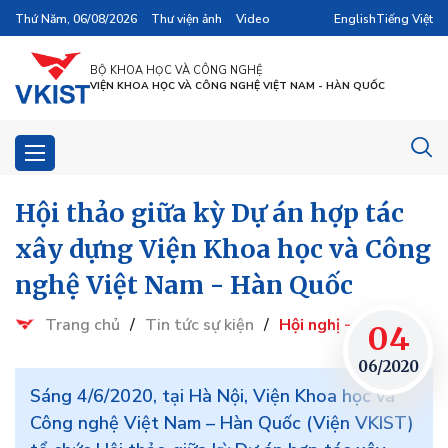
Thứ Năm, 06/08/2026
Thư viện ảnh
Video
English
Tiếng Việt
BỘ KHOA HỌC VÀ CÔNG NGHỆ
VIỆN KHOA HỌC VÀ CÔNG NGHỆ VIỆT NAM - HÀN QUỐC
Hội thảo giữa kỳ Dự án hợp tác
xây dựng Viện Khoa học và Công
nghệ Việt Nam - Hàn Quốc
Trang chủ
/
Tin tức sự kiện
/
Hội nghị - Hội thảo
04
06/2020
Sáng 4/6/2020, tại Hà Nội, Viện Khoa học và
Công nghệ Việt Nam – Hàn Quốc (Viện VKIST)