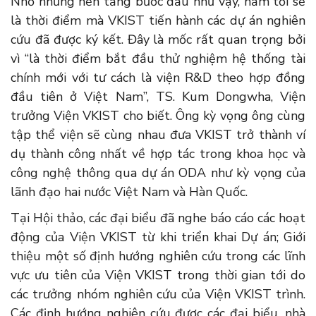
Nhờ những nền tảng bước đầu như vậy, năm tới sẽ
là thời điểm mà VKIST tiến hành các dự án nghiên
cứu đã được ký kết. Đây là mốc rất quan trọng bởi
vì “là thời điểm bắt đầu thử nghiệm hệ thống tài
chính mới với tư cách là viện R&D theo hợp đồng
đầu tiên ở Việt Nam”, TS. Kum Dongwha, Viện
trưởng Viện VKIST cho biết. Ông kỳ vọng ông cùng
tập thể viện sẽ cùng nhau đưa VKIST trở thành ví
dụ thành công nhất về hợp tác trong khoa học và
công nghệ thông qua dự án ODA như kỳ vọng của
lãnh đạo hai nước Việt Nam và Hàn Quốc.
Tại Hội thảo, các đại biểu đã nghe báo cáo các hoạt
động của Viện VKIST từ khi triển khai Dự án; Giới
thiệu một số định hướng nghiên cứu trong các lĩnh
vực ưu tiên của Viện VKIST trong thời gian tới do
các trưởng nhóm nghiên cứu của Viện VKIST trình.
Các định hướng nghiên cứu được các đại biểu, nhà