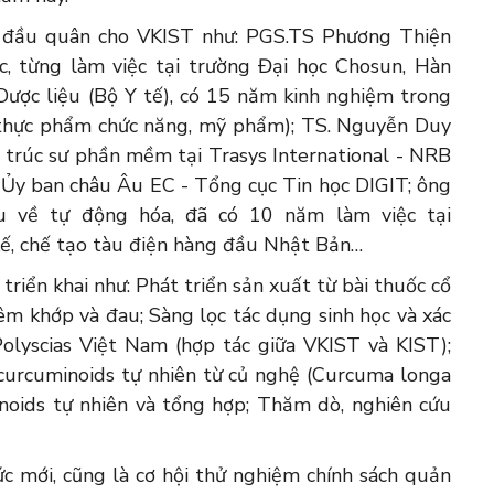
ã đầu quân cho VKIST như: PGS.TS Phương Thiện
, từng làm việc tại trường Đại học Chosun, Hàn
Dược liệu (Bộ Y tế), có 15 năm kinh nghiệm trong
, thực phẩm chức năng, mỹ phẩm); TS. Nguyễn Duy
n trúc sư phần mềm tại Trasys International - NRB
 Ủy ban châu Âu EC - Tổng cục Tin học DIGIT; ông
 về tự động hóa, đã có 10 năm làm việc tại
kế, chế tạo tàu điện hàng đầu Nhật Bản…
riển khai như: Phát triển sản xuất từ bài thuốc cổ
êm khớp và đau; Sàng lọc tác dụng sinh học và xác
Polyscias Việt Nam (hợp tác giữa VKIST và KIST);
ế curcuminoids tự nhiên từ củ nghệ (Curcuma longa
inoids tự nhiên và tổng hợp; Thăm dò, nghiên cứu
 mới, cũng là cơ hội thử nghiệm chính sách quản