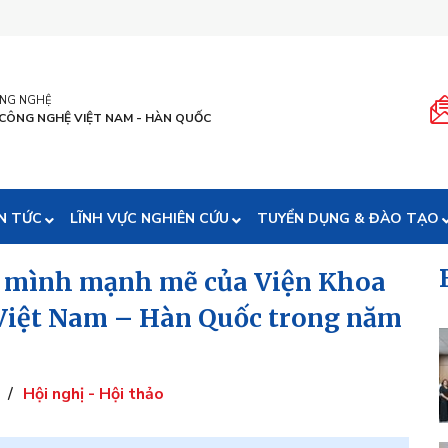
ÔNG NGHỆ
 CÔNG NGHỆ VIỆT NAM - HÀN QUỐC
N TỨC
LĨNH VỰC NGHIÊN CỨU
TUYỂN DỤNG & ĐÀO TẠO
n mình mạnh mẽ của Viện Khoa
Việt Nam – Hàn Quốc trong năm
/
Hội nghị - Hội thảo