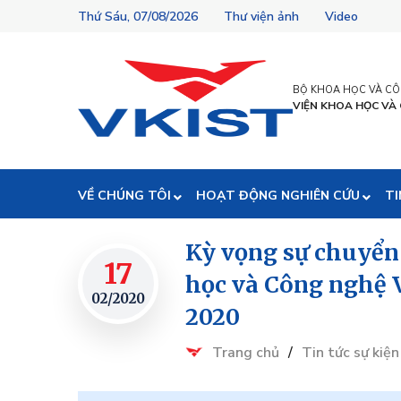
Thứ Sáu, 07/08/2026
Thư viện ảnh
Video
BỘ KHOA HỌC VÀ C
VIỆN KHOA HỌC VÀ
VỀ CHÚNG TÔI
HOẠT ĐỘNG NGHIÊN CỨU
TI
Kỳ vọng sự chuyể
17
học và Công nghệ 
02/2020
2020
Trang chủ
/
Tin tức sự kiện