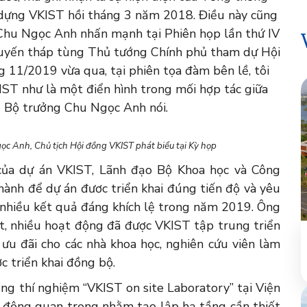
 dựng VKIST hồi tháng 3 năm 2018. Điều này cũng
Chu Ngọc Anh nhấn mạnh tại Phiên họp lần thứ IV
uyến tháp tùng Thủ tướng Chính phủ tham dự Hội
11/2019 vừa qua, tại phiên tọa đàm bên lề, tôi
KIST như là một điển hình trong mối hợp tác giữa
 Bộ trưởng Chu Ngọc Anh nói.
c Anh, Chủ tịch Hội đồng VKIST phát biểu tại Kỳ họp
của dự án VKIST, Lãnh đạo Bộ Khoa học và Công
hành để dự án đươc triển khai đúng tiến độ và yêu
 nhiều kết quả đáng khích lệ trong năm 2019. Ông
, nhiều hoạt động đã được VKIST tập trung triển
 ưu đãi cho các nhà khoa học, nghiên cứu viên làm
c triển khai đồng bộ.
ng thí nghiệm “VKIST on site Laboratory” tại Viện
 động quan trọng nhằm tạo lập hạ tầng cần thiết