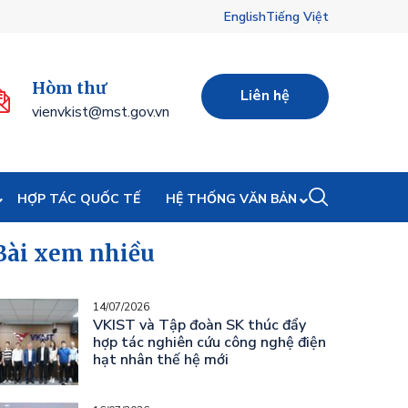
English
Tiếng Việt
Hòm thư
Liên hệ
vienvkist@mst.gov.vn
HỢP TÁC QUỐC TẾ
HỆ THỐNG VĂN BẢN
Bài xem nhiều
14/07/2026
VKIST và Tập đoàn SK thúc đẩy
hợp tác nghiên cứu công nghệ điện
hạt nhân thế hệ mới