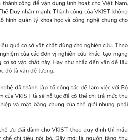
ã thành công để vận dụng linh hoạt cho Việt Nam.
 Thế Duy nhấn mạnh: Thành công của VKIST không
mô hình quản lý khoa học và công nghệ chung cho
iệu quả cơ sở vật chất dùng cho nghiên cứu. Theo
 nghiệm của các đơn vị nghiên cứu khác, tạo mạng
 cơ sở vật chất này. Hay như nhắc đến vấn đề lâu
ọc đó là vấn đề lương.
nghệ đã thành lập tổ công tác để làm việc với Bộ
m của VKIST là sẽ nỗ lực để có thể chi trả mức thu
hiệp và mặt bằng chung của thế giới nhưng phải
 chế ưu đãi dành cho VKIST theo quy định thì mấu
 chế chi tiêu nội bộ. Đây mới là nguồn tăng thu