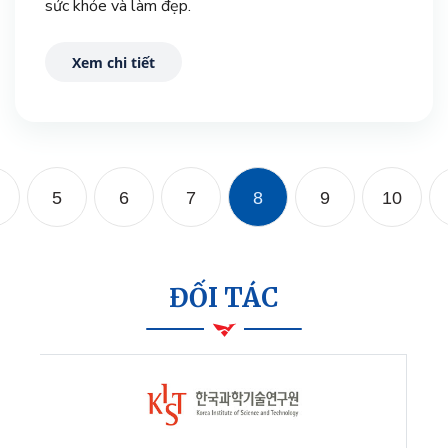
sức khỏe và làm đẹp.
Xem chi tiết
5
6
7
8
9
10
ĐỐI TÁC