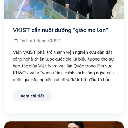
VKIST cần nuôi dưỡng “giấc mơ lớn”
Tin hoạt động VKIST
Viện VKIST phải trở thành viện nghiên cứu dẫn dắt
công nghệ chiến lược quốc gia, là biểu tượng cho sự
hợp tác giữa Việt Nam và Hàn Quốc trong lĩnh vực
KH&CN và là “vườn ươm” chính sách công nghệ của
quốc gia. Mọi nghiên cứu đều được bắt đầu từ bài
toán thực tiễn của doanh nghiệp để đổi mới sáng
tạo thực sự đi vào cuộc sống.
Xem chi tiết