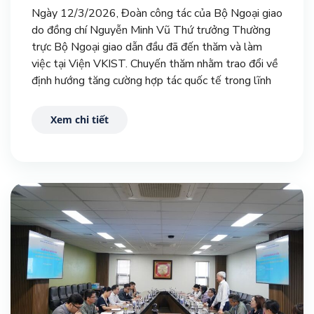
Ngày 12/3/2026, Đoàn công tác của Bộ Ngoại giao
do đồng chí Nguyễn Minh Vũ Thứ trưởng Thường
trực Bộ Ngoại giao dẫn đầu đã đến thăm và làm
việc tại Viện VKIST. Chuyến thăm nhằm trao đổi về
định hướng tăng cường hợp tác quốc tế trong lĩnh
vực KHCN, đồng thời thúc đẩy các hoạt động ngoại
giao công nghệ giữa Việt Nam và Hàn Quốc trong
Xem chi tiết
thời gian tới.