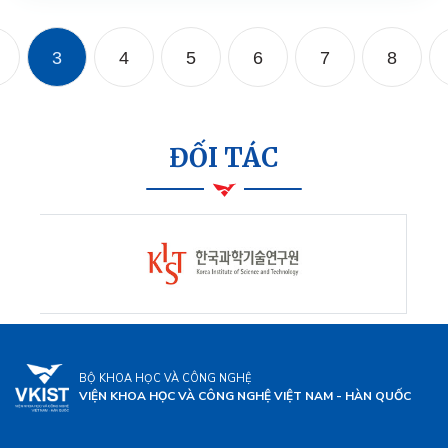
3
4
5
6
7
8
ĐỐI TÁC
BỘ KHOA HỌC VÀ CÔNG NGHỆ
VIỆN KHOA HỌC VÀ CÔNG NGHỆ VIỆT NAM - HÀN QUỐC