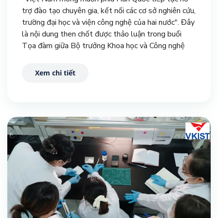
trợ đào tạo chuyên gia, kết nối các cơ sở nghiên cứu,
trường đại học và viện công nghệ của hai nước". Đây
là nội dung then chốt được thảo luận trong buổi
Tọa đàm giữa Bộ trưởng Khoa học và Công nghệ
(KH&CN) Việt Nam Vũ Hải Quân và Phó Thủ
tướng, Bộ trưởng Khoa học và ICT Hàn Quốc Bae
Xem chi tiết
Kyunghoon.