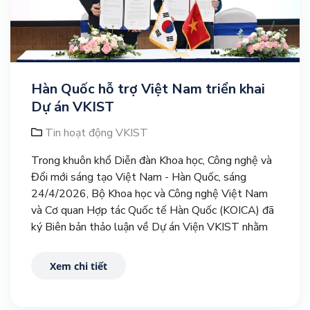
Hàn Quốc hỗ trợ Việt Nam triển khai
Dự án VKIST
Tin hoạt động VKIST
Trong khuôn khổ Diễn đàn Khoa học, Công nghệ và
Đổi mới sáng tạo Việt Nam - Hàn Quốc, sáng
24/4/2026, Bộ Khoa học và Công nghệ Việt Nam
và Cơ quan Hợp tác Quốc tế Hàn Quốc (KOICA) đã
ký Biên bản thảo luận về Dự án Viện VKIST nhằm
tăng cường năng lực nghiên cứu khoa học, phát triển
công nghệ, đổi mới sáng tạo và kết nối doanh
Xem chi tiết
nghiệp tại Việt Nam.