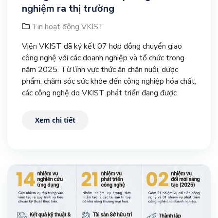
nghiệm ra thị trường
Tin hoạt động VKIST
Viện VKIST đã ký kết 07 hợp đồng chuyển giao
công nghệ với các doanh nghiệp và tổ chức trong
năm 2025. Từ lĩnh vực thức ăn chăn nuôi, dược
phẩm, chăm sóc sức khỏe đến công nghiệp hóa chất,
các công nghệ do VKIST phát triển đang được
doanh nghiệp tiếp nhận, cam kết doanh thu hàng
chục tỷ đồng và cùng tham gia đầu tư ngay từ giai
Xem chi tiết
đoạn nghiên cứu.