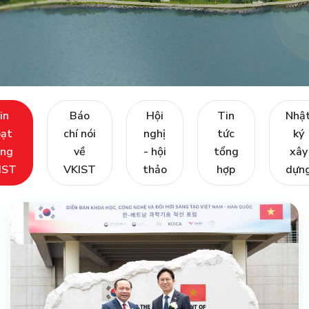
in
Báo
Hội
Tin
Nhậ
ạt
chí nói
nghị
tức
ký
ng
về
- hội
tổng
xây
IST
VKIST
thảo
hợp
dựn