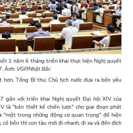
kết 1 năm 6 tháng triển khai thực hiện Nghị quyết
7. Ảnh:
VGP/Nhật Bắc
 hơn, Tổng Bí thư, Chủ tịch nước đưa ra bốn yêu
57 gắn với triển khai Nghị quyết Đại hội XIV của
 là "bản thiết kế chiến lược" cho giai đoạn phát
là "một trong những động cơ quan trọng" để hiện
 có bền thì con tàu mới đi nhanh, đi xa và đến đích