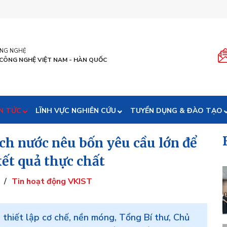
ÔNG NGHỆ
 CÔNG NGHỆ VIỆT NAM - HÀN QUỐC
N TỨC
LĨNH VỰC NGHIÊN CỨU
TUYỂN DỤNG & ĐÀO TẠO
ịch nước nêu bốn yêu cầu lớn để
kết quả thực chất
/
Tin hoạt động VKIST
 thiết lập cơ chế, nền móng, Tổng Bí thư, Chủ