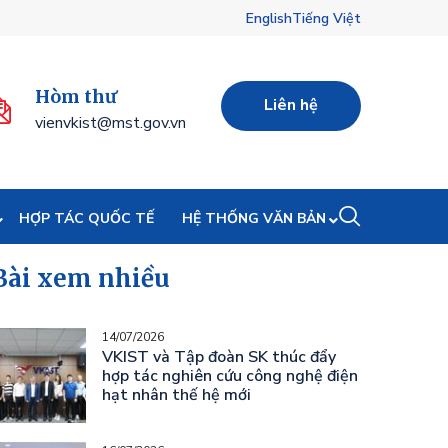
English
Tiếng Việt
Hòm thư
Liên hệ
vienvkist@mst.gov.vn
HỢP TÁC QUỐC TẾ
HỆ THỐNG VĂN BẢN
Bài xem nhiều
14/07/2026
VKIST và Tập đoàn SK thúc đẩy
hợp tác nghiên cứu công nghệ điện
hạt nhân thế hệ mới