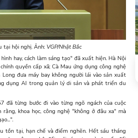
 tại hội nghị. Ảnh:
VGP/Nhật Bắc
hình hay, cách làm sáng tạo" đã xuất hiện. Hà Nội
ụ chính quyền cấp xã; Cà Mau ứng dụng công nghệ
h Long đưa máy bay không người lái vào sản xuất
g dụng AI trong quản lý di sản và phát triển du
57 đã từng bước đi vào từng ngõ ngách của cuộc
êm rằng, khoa học, công nghệ "không ở đâu xa" mà
o...".
ều tồn tại, hạn chế và điểm nghẽn. Hết sáu tháng