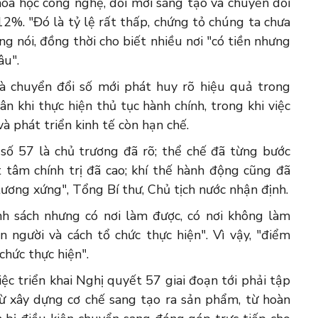
oa học công nghệ, đổi mới sáng tạo và chuyển đổi
12%. "Đó là tỷ lệ rất thấp, chứng tỏ chúng ta chưa
ông nói, đồng thời cho biết nhiều nơi "có tiền nhưng
âu".
à chuyển đổi số mới phát huy rõ hiệu quả trong
n khi thực hiện thủ tục hành chính, trong khi việc
à phát triển kinh tế còn hạn chế.
số 57 là chủ trương đã rõ; thể chế đã từng bước
t tâm chính trị đã cao; khí thế hành động cũng đã
ương xứng", Tổng Bí thư, Chủ tịch nước nhận định.
h sách nhưng có nơi làm được, có nơi không làm
 người và cách tổ chức thực hiện". Vì vậy, "điểm
chức thực hiện".
ệc triển khai Nghị quyết 57 giai đoạn tới phải tập
ừ xây dựng cơ chế sang tạo ra sản phẩm, từ hoàn