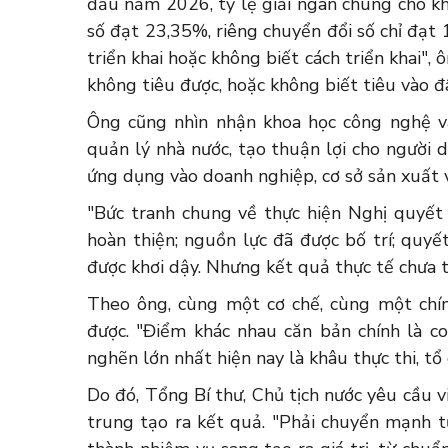
đầu năm 2026, tỷ lệ giải ngân chung cho kh
số đạt 23,35%, riêng chuyển đổi số chỉ đạt 
triển khai hoặc không biết cách triển khai", 
không tiêu được, hoặc không biết tiêu vào đ
Ông cũng nhìn nhận khoa học công nghệ v
quản lý nhà nước, tạo thuận lợi cho người dâ
ứng dụng vào doanh nghiệp, cơ sở sản xuất v
"Bức tranh chung về thực hiện Nghị quyết 
hoàn thiện; nguồn lực đã được bố trí; quyế
được khơi dậy. Nhưng kết quả thực tế chưa t
Theo ông, cùng một cơ chế, cùng một chín
được. "Điểm khác nhau căn bản chính là con
nghẽn lớn nhất hiện nay là khâu thực thi, tổ 
Do đó, Tổng Bí thư, Chủ tịch nước yêu cầu vi
trung tạo ra kết quả. "Phải chuyển mạnh t