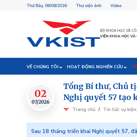
Thứ Bảy, 08/08/2026
Thư viện ảnh
Video
BỘ KHOA HỌC VÀ C
VIỆN KHOA HỌC VÀ
VỀ CHÚNG TÔI
HOẠT ĐỘNG NGHIÊN CỨU
TI
Tổng Bí thư, Chủ t
02
Nghị quyết 57 tạo 
07/2026
Trang chủ
/
Tin tức sự kiện
Sau 18 tháng triển khai Nghị quyết 57, đã