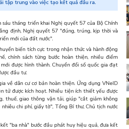
ải tập trung vào việc tạo kết quả đầu ra.
 sáu tháng triển khai Nghị quyết 57 của Bộ Chính
hẳng định, Nghị quyết 57 "đúng, trúng, kịp thời và
triển mới của đất nước".
huyển biến tích cực trong nhận thức và hành động
chế, chính sách từng bước hoàn thiện, nhiều điểm
 mới được hình thành. Chuyển đổi số quốc gia đạt
được đầu tư.
 gia về dân cư cơ bản hoàn thiện. Ứng dụng VNeID
n tử được kích hoạt. Nhiều tiện ích thiết yếu được
g, thuế, giao thông vận tải, giúp "cắt giảm không
nhiêu chi phí, giấy tờ", Tổng Bí thư, Chủ tịch nước
 kết "ba nhà" bước đầu phát huy hiệu quả, đưa kết