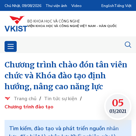
Chủ Nhật, 09/08/2026
Thư viện ảnh
Video
English
Tiếng Việt
BỘ KHOA HỌC VÀ CÔNG NGHỆ
VIỆN KHOA HỌC VÀ CÔNG NGHỆ VIỆT NAM - HÀN QUỐC
Chương trình chào đón tân viên
chức và Khóa đào tạo định
hướng, nâng cao năng lực
Trang chủ
/
Tin tức sự kiện
/
05
Chương trình đào tạo
03/2021
Tìm kiếm, đào tạo và phát triển nguồn nhân