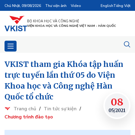
Chủ Nhật, 09/08/2026
Thư viện ảnh
Video
English
Tiếng Việt
BỘ KHOA HỌC VÀ CÔNG NGHỆ
VIỆN KHOA HỌC VÀ CÔNG NGHỆ VIỆT NAM - HÀN QUỐC
VKIST tham gia Khóa tập huấn
trực tuyến lần thứ 05 do Viện
Khoa học và Công nghệ Hàn
Quốc tổ chức
08
Trang chủ
/
Tin tức sự kiện
/
05/2021
Chương trình đào tạo