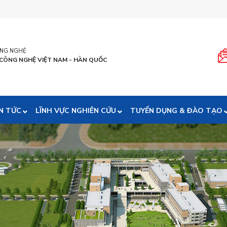
ÔNG NGHỆ
 CÔNG NGHỆ VIỆT NAM - HÀN QUỐC
N TỨC
LĨNH VỰC NGHIÊN CỨU
TUYỂN DỤNG & ĐÀO TẠO