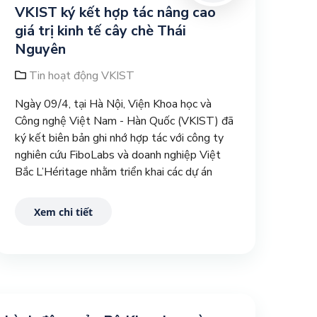
VKIST ký kết hợp tác nâng cao
giá trị kinh tế cây chè Thái
Nguyên
Tin hoạt động VKIST
Ngày 09/4, tại Hà Nội, Viện Khoa học và
Công nghệ Việt Nam - Hàn Quốc (VKIST) đã
ký kết biên bản ghi nhớ hợp tác với công ty
nghiên cứu FiboLabs và doanh nghiệp Việt
Bắc L’Héritage nhằm triển khai các dự án
nghiên cứu, phát triển, ứng dụng công nghệ
cao để nâng cao giá trị kinh tế cây chè Thái
Xem chi tiết
Nguyên.