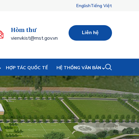
English
Tiếng Việt
Hòm thư
Liên hệ
vienvkist@mst.gov.vn
HỢP TÁC QUỐC TẾ
HỆ THỐNG VĂN BẢN