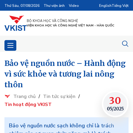
Thứ Sáu, 07/08/2026
Thư viện ảnh
Video
English
Tiếng Việt
BỘ KHOA HỌC VÀ CÔNG NGHỆ
VIỆN KHOA HỌC VÀ CÔNG NGHỆ VIỆT NAM - HÀN QUỐC
Bảo vệ nguồn nước – Hành động
vì sức khỏe và tương lai nông
thôn
Trang chủ
/
Tin tức sự kiện
/
30
Tin hoạt động VKIST
05/2025
Bảo vệ nguồn nước sạch không chỉ là trách