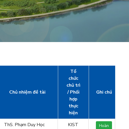
Tổ
chức
chủ trì
Chủ nhiệm đề tài
/ Phối
Ghi chú
hợp
thực
hiện
ThS. Phạm Duy Học
KIST
Hoàn