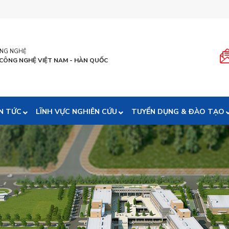
ÔNG NGHỆ
 CÔNG NGHỆ VIỆT NAM - HÀN QUỐC
N TỨC
LĨNH VỰC NGHIÊN CỨU
TUYỂN DỤNG & ĐÀO TẠO