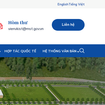
English
Tiếng Việt
Hòm thư
Liên hệ
vienvkist@mst.gov.vn
HỢP TÁC QUỐC TẾ
HỆ THỐNG VĂN BẢN