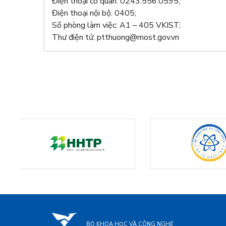
Điện thoại cơ quan: 0243.556.0595;
Điện thoại nội bộ: 0405;
Số phòng làm việc: A1 – 405 VKIST;
Thư điện tử: ptthuong@most.gov.vn
BỘ KHOA HỌC VÀ CÔNG NGHỆ