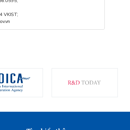
556.0595;
04 VKIST;
ov.vn