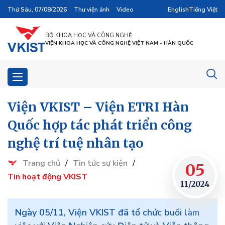
Thứ Sáu, 07/08/2026
Thư viện ảnh
Video
English
Tiếng Việt
BỘ KHOA HỌC VÀ CÔNG NGHỆ
VIỆN KHOA HỌC VÀ CÔNG NGHỆ VIỆT NAM - HÀN QUỐC
Viện VKIST – Viện ETRI Hàn
Quốc hợp tác phát triển công
nghệ trí tuệ nhân tạo
Trang chủ
/
Tin tức sự kiện
/
05
Tin hoạt động VKIST
11/2024
Ngày 05/11, Viện VKIST đã tổ chức buổi làm