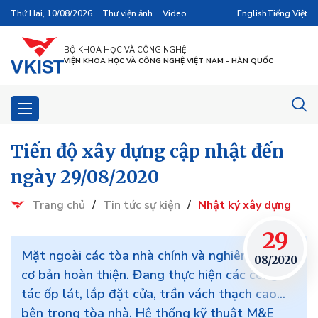
Thứ Hai, 10/08/2026
Thư viện ảnh
Video
English
Tiếng Việt
BỘ KHOA HỌC VÀ CÔNG NGHỆ
VIỆN KHOA HỌC VÀ CÔNG NGHỆ VIỆT NAM - HÀN QUỐC
Tiến độ xây dựng cập nhật đến
ngày 29/08/2020
Trang chủ
/
Tin tức sự kiện
/
Nhật ký xây dựng
29
Mặt ngoài các tòa nhà chính và nghiên cứu đã
08/2020
cơ bản hoàn thiện. Đang thực hiện các công
tác ốp lát, lắp đặt cửa, trần vách thạch cao...
bên trong tòa nhà. Hệ thống kỹ thuật M&E