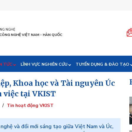
ÔNG NGHỆ
 CÔNG NGHỆ VIỆT NAM - HÀN QUỐC
N TỨC
LĨNH VỰC NGHIÊN CỨU
TUYỂN DỤNG & ĐÀO TẠO
ệp, Khoa học và Tài nguyên Úc
 việc tại VKIST
/
Tin hoạt động VKIST
nghệ và đổi mới sáng tạo giữa Việt Nam và Úc,