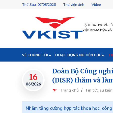
Thứ Sáu, 07/08/2026
Thư viện ảnh
Video
BỘ KHOA HỌC VÀ C
VIỆN KHOA HỌC VÀ
VỀ CHÚNG TÔI
HOẠT ĐỘNG NGHIÊN CỨU
TI
Đoàn Bộ Công nghi
16
(DISR) thăm và làm
06/2026
Trang chủ
/
Tin tức sự kiện
Nhằm tăng cường hợp tác khoa học, công 