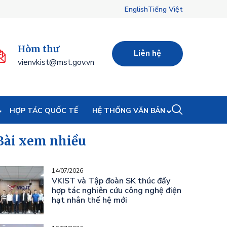
English
Tiếng Việt
Hòm thư
Liên hệ
vienvkist@mst.gov.vn
HỢP TÁC QUỐC TẾ
HỆ THỐNG VĂN BẢN
Bài xem nhiều
14/07/2026
VKIST và Tập đoàn SK thúc đẩy
hợp tác nghiên cứu công nghệ điện
hạt nhân thế hệ mới