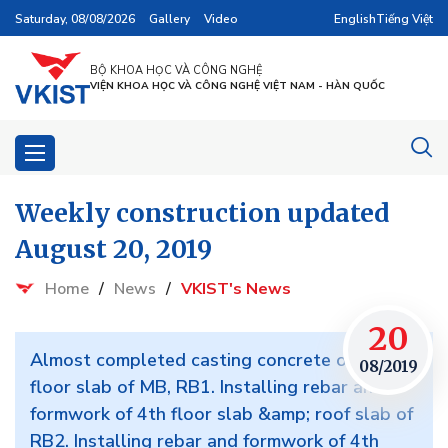
Saturday, 08/08/2026
Gallery
Video
English
Tiếng Việt
BỘ KHOA HỌC VÀ CÔNG NGHỆ
VIỆN KHOA HỌC VÀ CÔNG NGHỆ VIỆT NAM - HÀN QUỐC
Weekly construction updated
August 20, 2019
Home
/
News
/
VKIST's News
20
Almost completed casting concrete of 3rd
08/2019
floor slab of MB, RB1. Installing rebar and
formwork of 4th floor slab &amp; roof slab of
RB2. Installing rebar and formwork of 4th