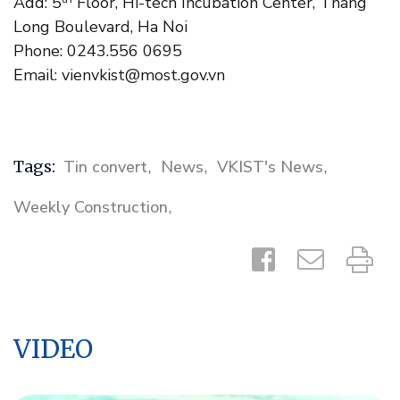
Add: 5
Floor, Hi-tech Incubation Center, Thang
Long Boulevard, Ha Noi
Phone: 0243.556 0695
Email: vienvkist@most.gov.vn
Tags:
Tin convert
News
VKIST's News
,
,
,
Weekly Construction
,
VIDEO