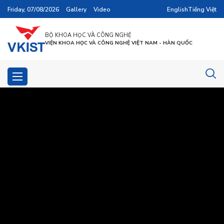
Friday, 07/08/2026
Gallery
Video
English
Tiếng Việt
BỘ KHOA HỌC VÀ CÔNG NGHỆ
VIỆN KHOA HỌC VÀ CÔNG NGHỆ VIỆT NAM - HÀN QUỐC