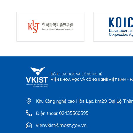
BỘ KHOA HỌC VÀ CÔNG NGHỆ
VIỆN KHOA HỌC VÀ CÔNG NGHỆ VIỆT NAM - 
Khu Công nghệ cao Hòa Lạc, km29 Đại Lộ Thăn
02435560595
Điện thoại:
vienvkist@most.gov.vn