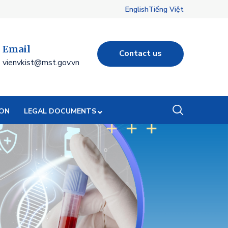
English
Tiếng Việt
Email
Contact us
vienvkist@mst.gov.vn
ION
LEGAL DOCUMENTS