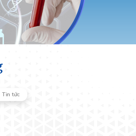
g
Tin tức