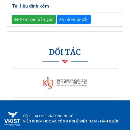
Tài liệu đính kèm
Xem văn bản gốc
Tải về tại đây
ĐỐI TÁC
BỘ KHOA HỌC VÀ CÔNG NGHỆ
VIỆN KHOA HỌC VÀ CÔNG NGHỆ VIỆT NAM - HÀN QUỐC