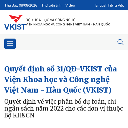
Thứ Bảy, 08/08/2026
Thư viện ảnh
Video
English
Tiếng Việt
BỘ KHOA HỌC VÀ CÔNG NGHỆ
VIỆN KHOA HỌC VÀ CÔNG NGHỆ VIỆT NAM - HÀN QUỐC
Quyết định số 31/QĐ-VKIST của
Viện Khoa học và Công nghệ
Việt Nam - Hàn Quốc (VKIST)
Quyết định về việc phân bổ dự toán, chi
ngân sách năm 2022 cho các đơn vị thuộc
Bộ KH&CN